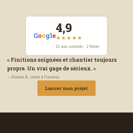
4,9
G
o
o
g
l
e
★★★★★
11 avis cumulés · 2 fiches
« Finitions soignées et chantier toujours
propre. Un vrai gage de sérieux. »
— Etienne B., client à Fleurines
Lancer mon projet