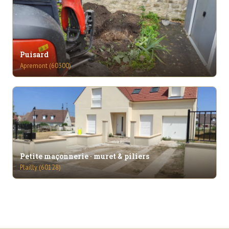
Puisard
Apremont (60300)
Petite maçonnerie · muret & piliers
Plailly (60128)