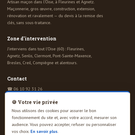
Artisan maçon dans l'Oise, à Fleurines et Agnetz.
Maçonnerie, gros œuvre, construction, extension,
rénovation et ravalement — du devis à la remise des
clés, sans sous-traitance.
Zone d'intervention
J'interviens dans tout l'Oise (60) : Fleurines,
Agnetz, Senlis, Clermont, Pont-Sainte-Maxence,
Bresles, Creil, Compiègne et alentours.
Contact
☎
06 10 92 31 26
kreabati.fr
🍪 Votre vie privée
602 Rue de l'Empire, 60600 Agnetz
7 Allée du Moulin, 60700 Fleurines
Nous utilisons des cookies pour assurer le bon
fonctionnement du site et, avec votre accord, mesurer son
audience. Vous pouvez accepter, refuser ou personnaliser
vos choix.
En savoir plus
.
© 2026 KreaBati — Artisan maçon dans l'Oise (60). Site réalisé par