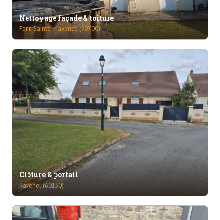
Nettoyage façade & toiture
Pont-Sainte-Maxence (60700)
Clôture & portail
Ravenel (60130)