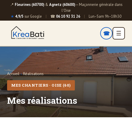
📍
Fleurines (60700)
&
Agnetz (60600)
— Maçonnerie générale dans
l'Oise
★
4,9/5
sur Google
|
☎
06 10 92 31 26
|
Lun–Sam 9h–18h30
☎
☰
Accueil
›
Réalisations
MES CHANTIERS · OISE (60)
Mes réalisations